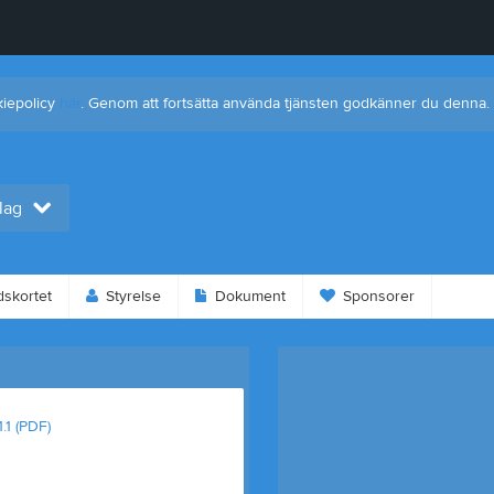
kiepolicy
här
. Genom att fortsätta använda tjänsten godkänner du denna.
 lag
dskortet
Styrelse
Dokument
Sponsorer
.1 (PDF)