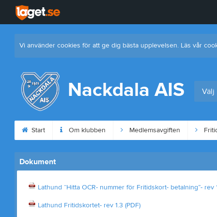
Vi använder cookies för att ge dig bästa upplevelsen. Läs vår coo
Nackdala AIS
Välj
Start
Om klubben
Medlemsavgiften
Friti
Dokument
Lathund “Hitta OCR- nummer för Fritidskort- betalning”- rev 1
Lathund Fritidskortet- rev 1.3 (PDF)