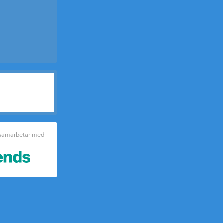
Tips till ledare
Tjäna pengar
Cupguiden
 samarbetar med