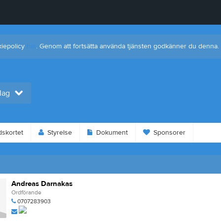
kiepolicy
här
. Genom att fortsätta använda tjänsten godkänner du denna.
 lag
dskortet
Styrelse
Dokument
Sponsorer
Andreas Darnakas
Ordförande
0707283903