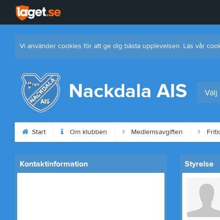
Vi använder cookies för att ge dig bästa upplevelsen. Läs vår coo
Nackdala AIS
Välj
Start
Om klubben
Medlemsavgiften
Friti
Kontaktinformation
Styrelse