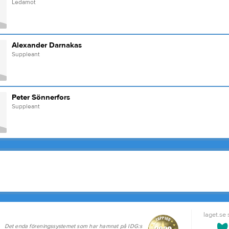
Ledamot
Alexander Darnakas
Suppleant
Peter Sönnerfors
Suppleant
laget.se
Det enda föreningssystemet som har hamnat på IDG:s