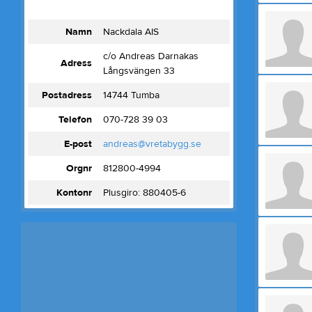
Namn
Nackdala AIS
c/o Andreas Darnakas
Adress
Långsvängen 33
Postadress
14744 Tumba
Telefon
070-728 39 03
E-post
andreas@vretabygg.se
Orgnr
812800-4994
Kontonr
Plusgiro: 880405-6