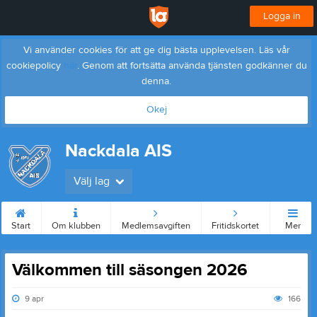
Logga in
Vi använder cookies för att ge dig bästa upplevelsen. Läs vår
cookiepolicy
här
. Genom att fortsätta använda tjänsten godkänner du
denna.
Okej
Nackdala AIS
Välj lag
Start
Om klubben
Medlemsavgiften
Fritidskortet
Mer
Välkommen till säsongen 2026
9 apr
166