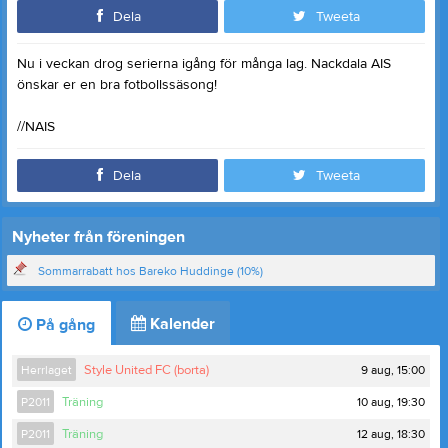
Dela
Tweeta
Nu i veckan drog serierna igång för många lag. Nackdala AIS
önskar er en bra fotbollssäsong!
//NAIS
Dela
Tweeta
Nyheter från föreningen
Sommarrabatt hos Bareko Huddinge (10%)
Kalender
På gång
9 aug, 15:00
Herrlaget
Style United FC (borta)
10 aug, 19:30
P2011
Träning
12 aug, 18:30
P2011
Träning