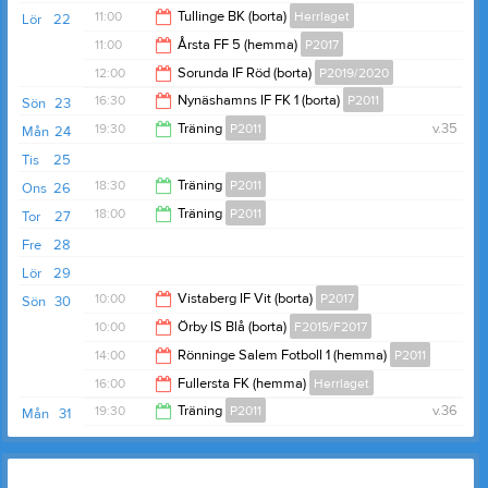
19:00
11:00
Tullinge BK (borta)
Herrlaget
Lör
22
11:00
Årsta FF 5 (hemma)
P2017
13:00
12:00
Sorunda IF Röd (borta)
P2019/2020
12:00
16:30
Nynäshamns IF FK 1 (borta)
P2011
Sön
23
13:00
19:30
Träning
P2011
v.35
Mån
24
18:30
Tis
25
21:00
18:30
Träning
P2011
Ons
26
18:00
Träning
P2011
Tor
27
20:00
Fre
28
19:00
Lör
29
10:00
Vistaberg IF Vit (borta)
P2017
Sön
30
10:00
Örby IS Blå (borta)
F2015/F2017
11:00
14:00
Rönninge Salem Fotboll 1 (hemma)
P2011
11:00
16:00
Fullersta FK (hemma)
Herrlaget
16:00
19:30
Träning
P2011
v.36
Mån
31
18:00
21:00