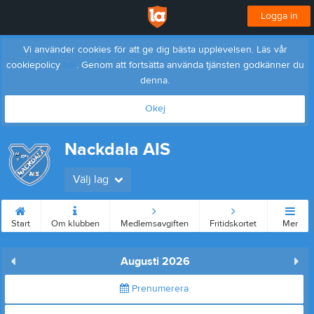
Logga in
Vi använder cookies för att ge dig bästa upplevelsen. Läs vår
cookiepolicy
här
. Genom att fortsätta använda tjänsten godkänner du
denna.
Okej
Nackdala AIS
Välj lag
Start
Om klubben
Medlemsavgiften
Fritidskortet
Mer
Augusti 2026
Prenumerera