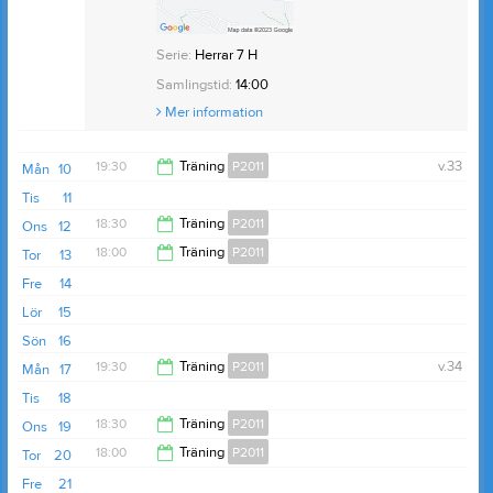
Serie:
Herrar 7 H
Samlingstid:
14:00
Mer information
19:30
Träning
P2011
v.33
Mån
10
Tis
11
21:00
18:30
Träning
P2011
Ons
12
18:00
Träning
P2011
Tor
13
20:00
Fre
14
19:00
Lör
15
Sön
16
19:30
Träning
P2011
v.34
Mån
17
Tis
18
21:00
18:30
Träning
P2011
Ons
19
18:00
Träning
P2011
Tor
20
20:00
Fre
21