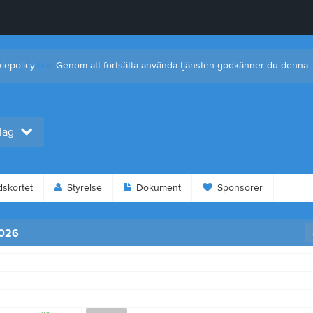
kiepolicy
här
. Genom att fortsätta använda tjänsten godkänner du denna.
 lag
dskortet
Styrelse
Dokument
Sponsorer
2026