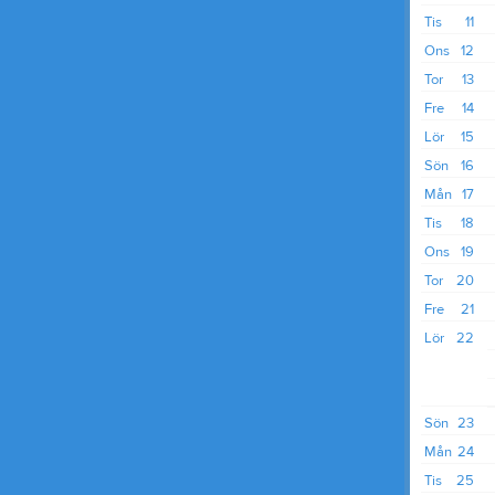
Tis
11
Ons
12
Tor
13
Fre
14
Lör
15
Sön
16
Mån
17
Tis
18
Ons
19
Tor
20
Fre
21
Lör
22
Sön
23
Mån
24
Tis
25