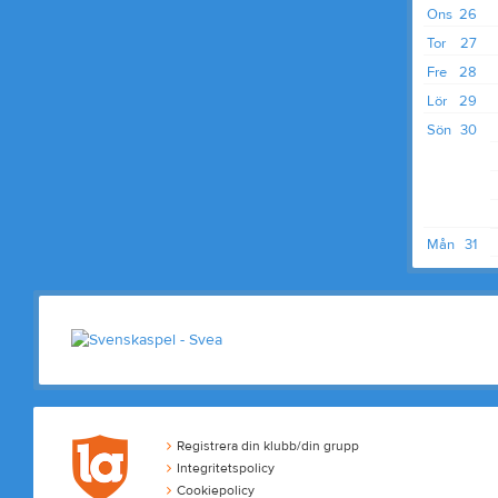
Ons
26
Tor
27
Fre
28
Lör
29
Sön
30
Mån
31
Registrera din klubb/din grupp
Integritetspolicy
Cookiepolicy