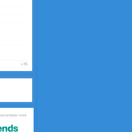
v.36
 samarbetar med