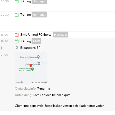
20:30
Träning
Herrlaget
22:00
20:30
Träning
Herrlaget
22:00
15:00
Style United FC (borta)
Herrlaget
19:30
Träning
P2011
17:00
Broängens BP
21:00
Övrig platsinfo:
7-manna
Anteckning:
Kom i tid och be om skjuts.
Glöm inte benskydd, fotbollsskor, vatten och kläder efter väder.