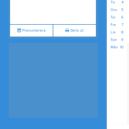
Tis
4
Ons
5
Tor
6
Fre
7
Prenumerera
Skriv ut
Lör
8
Sön
9
Mån
10