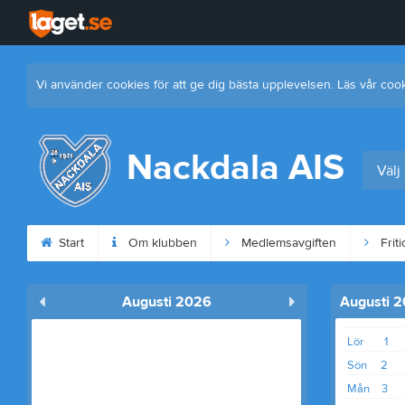
Vi använder cookies för att ge dig bästa upplevelsen. Läs vår coo
Nackdala AIS
Välj
Start
Om klubben
Medlemsavgiften
Friti
Augusti 2026
Augusti 
Lör
1
Sön
2
Mån
3