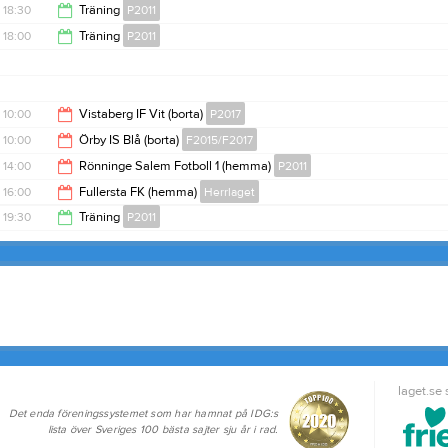
21:00
18:30
Träning
P2011
18:00
Träning
P2011
20:00
19:00
10:00
Vistaberg IF Vit (borta)
P2017
10:00
Örby IS Blå (borta)
F2015/F2017
11:00
14:00
Rönninge Salem Fotboll 1 (hemma)
P2011
11:00
16:00
Fullersta FK (hemma)
Herrlaget
16:00
19:30
Träning
P2011
18:00
21:00
laget.se
Det enda föreningssystemet som har hamnat på IDG:s
lista över Sveriges 100 bästa sajter sju år i rad.